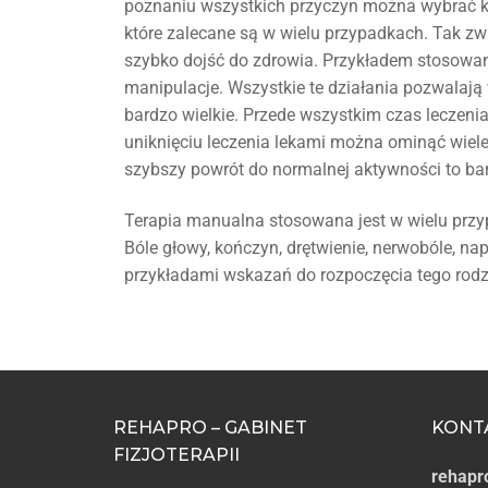
poznaniu wszystkich przyczyn można wybrać ko
które zalecane są w wielu przypadkach. Tak z
szybko dojść do zdrowia. Przykładem stosowan
manipulacje. Wszystkie te działania pozwalają 
bardzo wielkie. Przede wszystkim czas leczenia
uniknięciu leczenia lekami można ominąć wie
szybszy powrót do normalnej aktywności to bar
Terapia manualna stosowana jest w wielu prz
Bóle głowy, kończyn, drętwienie, nerwobóle, na
przykładami wskazań do rozpoczęcia tego rodza
REHAPRO – GABINET
KONT
FIZJOTERAPII
rehapr