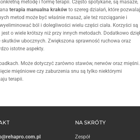
nkretną metodę i formę terapii. Często spotykane, są masaże,
wana
terapia manualna kraków
to szereg działań, które pozwala
ych metod może być właśnie masaż, ale też rozciąganie i
wyeliminować ból i dolegliwości wielu części ciała. Korzyści są
 jest o wiele krótszy niż przy innych metodach. Dodatkowo dzię
le skutków ubocznych. Zwiększona sprawność ruchowa oraz
dzo istotne aspekty.
ypadkach. Może dotyczyć zarówno stawów, nerwów oraz mięśni.
pięcie mięśniowe czy zaburzenia snu są tylko niektórymi
ju terapii.
AKT
NA SKRÓTY
o@rehapro.com.pl
Zespół