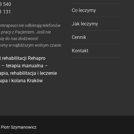
3 540
Co leczymy
1 131
Jak leczymy
joterapeuci nie odbierają telefonów
e pracy z Pacjentem. Jeśli nie
Cennik
się do nas dodzwonić
imy w najbliższym wolnym czasie.
Kontakt
 rehabilitacji Rehapro
 – terapia manualna –
apia, rehabilitacja i leczenie
łupa i kolana Kraków
– Piotr Szymanowicz