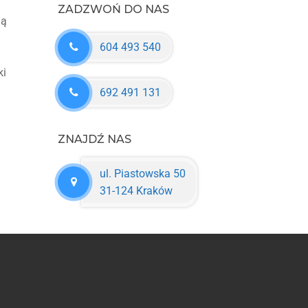
ZADZWOŃ DO NAS
ją
604 493 540
ki
692 491 131
ZNAJDŹ NAS
ul. Piastowska 50
31-124 Kraków