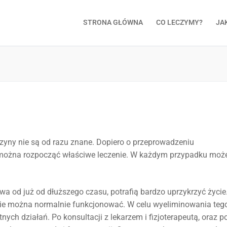
STRONA GŁÓWNA
CO LECZYMY?
JA
yny nie są od razu znane. Dopiero o przeprowadzeniu
można rozpocząć właściwe leczenie. W każdym przypadku moż
rwa od już od dłuższego czasu, potrafią bardzo uprzykrzyć życie
 nie można normalnie funkcjonować. W celu wyeliminowania teg
nych działań. Po konsultacji z lekarzem i fizjoterapeutą, oraz p